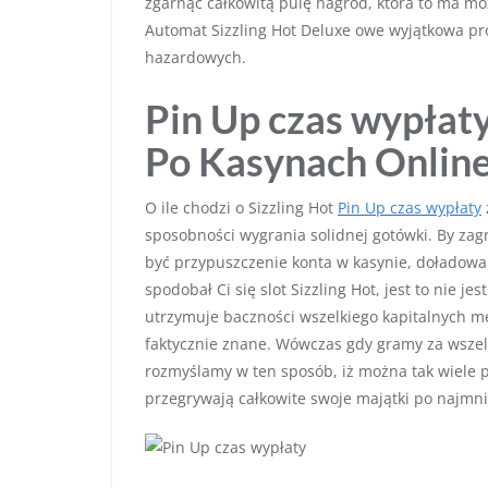
zgarnąć całkowitą pulę nagród, która to ma mo
Automat Sizzling Hot Deluxe owe wyjątkowa pro
hazardowych.
Pin Up czas wypłaty
Po Kasynach Onlin
O ile chodzi o Sizzling Hot
Pin Up czas wypłaty
sposobności wygrania solidnej gotówki. By zagr
być przypuszczenie konta w kasynie, doładowan
spodobał Ci się slot Sizzling Hot, jest to nie j
utrzymuje baczności wszelkiego kapitalnych me
faktycznie znane. Wówczas gdy gramy za wsze
rozmyślamy w ten sposób, iż można tak wiele p
przegrywają całkowite swoje majątki po najm