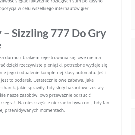
żliwość sięgać faktycznie rozległych sum po kasyno.
pozycja w celu wszelkiego internautów gier
 – Sizzling 777 Do Gry
e
za darmo z brakiem rejestrowania się, owe nie ma
ać dzięki rzeczywiste pieniążki, potrzebne wydaje się
ie jego i odpalenie kompletnej klasy automatu. Jeśli
est jest to podarek. Ostatecznie owe zabawa, jaka
chanik, jakie sprawiły, hdy sloty hazardowe zostały
lkie nasze zasobów, owo przeważnie odrzucić
rzegrać. Na nieszczęście nierzadko bywa no i, hdy fani
niej przewidywanych momentach.