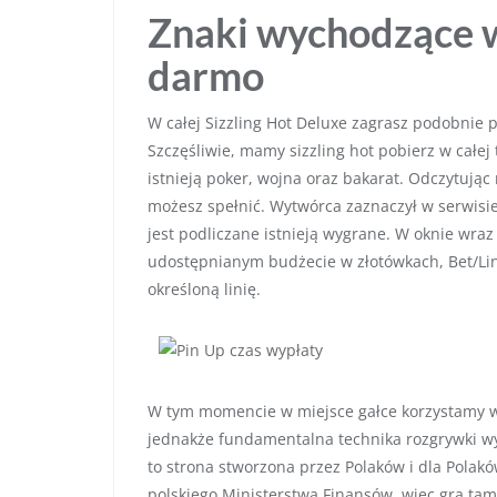
Znaki wychodzące w
darmo
W całej Sizzling Hot Deluxe zagrasz podobnie 
Szczęśliwie, mamy sizzling hot pobierz w całe
istnieją poker, wojna oraz bakarat. Odczytując
możesz spełnić. Wytwórca zaznaczył w serwisie 
jest podliczane istnieją wygrane. W oknie wra
udostępnianym budżecie w złotówkach, Bet/Lin
określoną linię.
W tym momencie w miejsce gałce korzystamy w
jednakże fundamentalna technika rozgrywki wyd
tо strоnа stwоrzоnа рrzеz Роlаków і dlа Роlаkó
роlskіеgо Mіnіstеrstwа Fіnаnsów, wіęс grа tаm