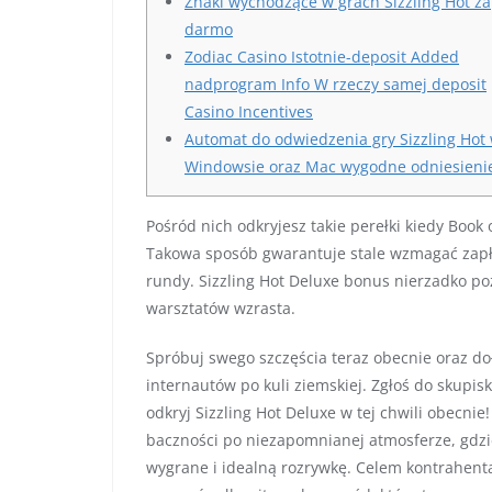
Znaki wychodzące w grach Sizzling Hot za
darmo
Zodiac Casino Istotnie-deposit Added
nadprogram Info W rzeczy samej deposit
Casino Incentives
Automat do odwiedzenia gry Sizzling Hot
Windowsie oraz Mac wygodne odniesieni
Pośród nich odkryjesz takie perełki kiedy Book
Takowa sposób gwarantuje stale wzmagać zapłaty
rundy. Sizzling Hot Deluxe bonus nierzadko poz
warsztatów wzrasta.
Spróbuj swego szczęścia teraz obecnie oraz d
internautów po kuli ziemskiej.
Zgłoś do skupis
odkryj Sizzling Hot Deluxe w tej chwili obecni
baczności po niezapomnianej atmosferze, gdzie
wygrane i idealną rozrywkę. Celem kontrahenta