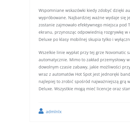
Wspomniane wskazówki kiedy zdobyć dzięki aut
wypróbowane. Najbardziej ważne wydaje się je
zostanie zajmowało efektywnego miejsca pod 
ekranu, przynosząc odpowiednią rozgrywkę w 
Deluxe po klasy mobilnej skupia tylko i wyłąc
Wszelkie linie wypłat przy tej grze Novomatic 
automatycznie. Mimo to zakład przemysłowy w
dowolnym czasie zabawy, jakie możliwości przy
wraz z automatów Hot Spot jest jednoręki band
najlepiej to zrobić spośród najważniejszą grą 
Deluxe. Wszystkie mogą mieć licencje oraz sta
admlnlx