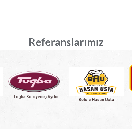
Referanslarımız
Can Kardeşler Kuruyemiş
Bolulu Hasan Usta
İzmir