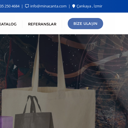
35 250 4684
info@minacanta.com
Çankaya , İzmir
BIZE ULAŞIN
KATALOG
REFERANSLAR