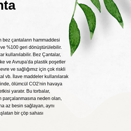
nta
?
 bez çantaların hammaddesi
 ve %100 geri dönüştürülebilir.
 kullanılabilir. Bez Çantalar,
 ülke ve Avrupa'da plastik poşetler
evre ve sağlığımız için çok riskli
al vb. İlave maddeler kullanılarak
recinde, ölümcül CO2'nin havaya
kisi yaratır. Bu torbalar,
ğın parçalanmasına neden olan,
aha az besin sağlayan, aynı
şlatan bir çöp sahası