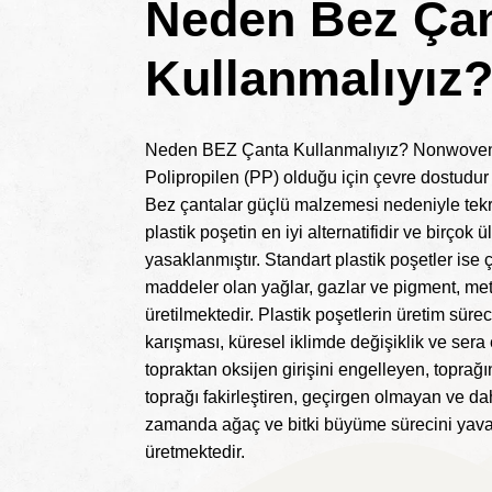
Neden Bez Ça
Kullanmalıyız
Neden BEZ Çanta Kullanmalıyız? Nonwoven
Polipropilen (PP) olduğu için çevre dostudur
Bez çantalar güçlü malzemesi nedeniyle tekrar
plastik poşetin en iyi alternatifidir ve birçok
yasaklanmıştır. Standart plastik poşetler ise ç
maddeler olan yağlar, gazlar ve pigment, met
üretilmektedir. Plastik poşetlerin üretim sü
karışması, küresel iklimde değişiklik ve sera et
topraktan oksijen girişini engelleyen, topra
toprağı fakirleştiren, geçirgen olmayan ve d
zamanda ağaç ve bitki büyüme sürecini yava
üretmektedir.