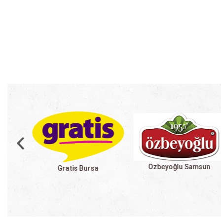
Tuğba Kuruyemiş Aydın
Özbeyoğlu Samsun