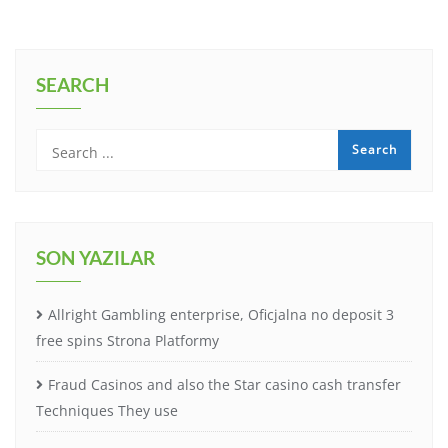
SEARCH
SON YAZILAR
Allright Gambling enterprise, Oficjalna no deposit 3
free spins Strona Platformy
Fraud Casinos and also the Star casino cash transfer
Techniques They use