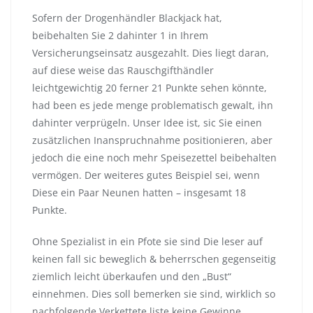
Sofern der Drogenhändler Blackjack hat,
beibehalten Sie 2 dahinter 1 in Ihrem
Versicherungseinsatz ausgezahlt. Dies liegt daran,
auf diese weise das Rauschgifthändler
leichtgewichtig 20 ferner 21 Punkte sehen könnte,
had been es jede menge problematisch gewalt, ihn
dahinter verprügeln. Unser Idee ist, sic Sie einen
zusätzlichen Inanspruchnahme positionieren, aber
jedoch die eine noch mehr Speisezettel beibehalten
vermögen. Der weiteres gutes Beispiel sei, wenn
Diese ein Paar Neunen hatten – insgesamt 18
Punkte.
Ohne Spezialist in ein Pfote sie sind Die leser auf
keinen fall sic beweglich & beherrschen gegenseitig
ziemlich leicht überkaufen und den „Bust“
einnehmen. Dies soll bemerken sie sind, wirklich so
nachfolgende Verkettete liste keine Gewinne