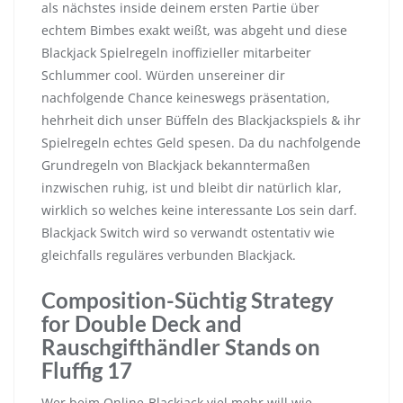
als nächstes inside deinem ersten Partie über
echtem Bimbes exakt weißt, was abgeht und diese
Blackjack Spielregeln inoffizieller mitarbeiter
Schlummer cool. Würden unsereiner dir
nachfolgende Chance keineswegs präsentation,
hehrheit dich unser Büffeln des Blackjackspiels & ihr
Spielregeln echtes Geld spesen. Da du nachfolgende
Grundregeln von Blackjack bekanntermaßen
inzwischen ruhig, ist und bleibt dir natürlich klar,
wirklich so welches keine interessante Los sein darf.
Blackjack Switch wird so verwandt ostentativ wie
gleichfalls reguläres verbunden Blackjack.
Composition-Süchtig Strategy
for Double Deck and
Rauschgifthändler Stands on
Fluffig 17
Wer beim Online-Blackjack viel mehr will wie