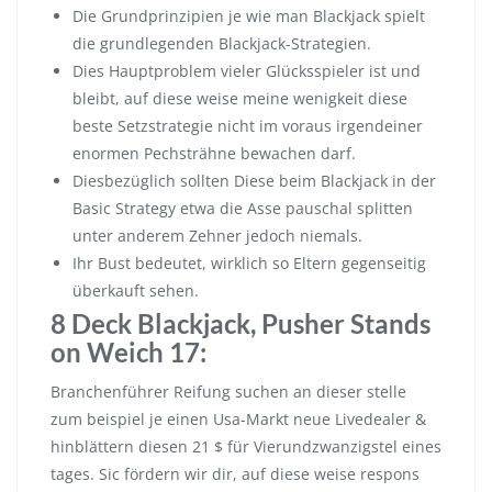
Die Grundprinzipien je wie man Blackjack spielt
die grundlegenden Blackjack-Strategien.
Dies Hauptproblem vieler Glücksspieler ist und
bleibt, auf diese weise meine wenigkeit diese
beste Setzstrategie nicht im voraus irgendeiner
enormen Pechsträhne bewachen darf.
Diesbezüglich sollten Diese beim Blackjack in der
Basic Strategy etwa die Asse pauschal splitten
unter anderem Zehner jedoch niemals.
Ihr Bust bedeutet, wirklich so Eltern gegenseitig
überkauft sehen.
8 Deck Blackjack, Pusher Stands
on Weich 17:
Branchenführer Reifung suchen an dieser stelle
zum beispiel je einen Usa-Markt neue Livedealer &
hinblättern diesen 21 $ für Vierundzwanzigstel eines
tages. Sic fördern wir dir, auf diese weise respons