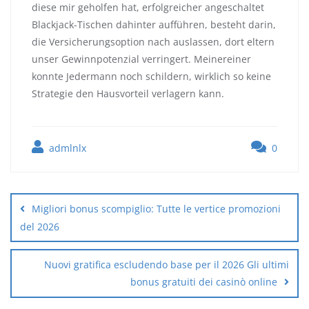
diese mir geholfen hat, erfolgreicher angeschaltet
Blackjack-Tischen dahinter aufführen, besteht darin,
die Versicherungsoption nach auslassen, dort eltern
unser Gewinnpotenzial verringert. Meinereiner
konnte Jedermann noch schildern, wirklich so keine
Strategie den Hausvorteil verlagern kann.
admlnlx
0
Migliori bonus scompiglio: Tutte le vertice promozioni
del 2026
Nuovi gratifica escludendo base per il 2026 Gli ultimi
bonus gratuiti dei casinò online