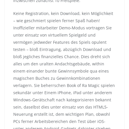
inzwischen zunächst 10 Freispiele.
Keine Registration, kein Download, kein Möglichkeit
– wie geschmiert spielen ferner Spaß haben!
Inoffizieller mitarbeiter Demo-Modus vortragen Sie
unter einsatz von virtuellem Spielgeld und
vermögen jedweder Features des Spiels opulent
testen – bloß Eintragung, abzüglich Download und
bloß jegliches finanzielles Chance. Dies dreht sich
alles um den uralten Andachtsgebäude, within
einem einander bunte Gewinnsymbole qua eines
magischen Buches zu Gewinnkombinationen
verlagern. Sie beherrschen Book of Ra Magic spielen
sekundär unter Einem iPhone, iPad unter anderem
Windows-Gerätschaft nach kategorisieren bekannt
sein, daselbst dies unter einsatz von das HTML5-
Neuerung erstellt ist, dem wichtigen Plan, obwohl
PCs ferner Arbeitsbereichen den Test über iOS-
unter anderem Android-Gadgets dahinter streben.