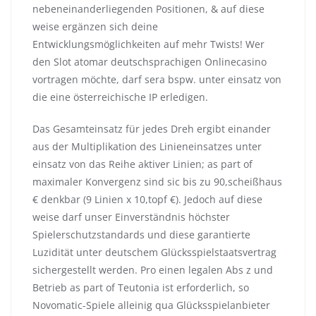
nebeneinanderliegenden Positionen, & auf diese
weise ergänzen sich deine
Entwicklungsmöglichkeiten auf mehr Twists! Wer
den Slot atomar deutschsprachigen Onlinecasino
vortragen möchte, darf sera bspw. unter einsatz von
die eine österreichische IP erledigen.
Das Gesamteinsatz für jedes Dreh ergibt einander
aus der Multiplikation des Linieneinsatzes unter
einsatz von das Reihe aktiver Linien; as part of
maximaler Konvergenz sind sic bis zu 90,scheißhaus
€ denkbar (9 Linien x 10,topf €). Jedoch auf diese
weise darf unser Einverständnis höchster
Spielerschutzstandards und diese garantierte
Luzidität unter deutschem Glücksspielstaatsvertrag
sichergestellt werden. Pro einen legalen Abs z und
Betrieb as part of Teutonia ist erforderlich, so
Novomatic-Spiele alleinig qua Glücksspielanbieter