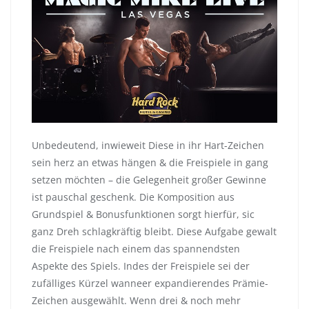
Unbedeutend, inwieweit Diese in ihr Hart-Zeichen
sein herz an etwas hängen & die Freispiele in gang
setzen möchten – die Gelegenheit großer Gewinne
ist pauschal geschenk. Die Komposition aus
Grundspiel & Bonusfunktionen sorgt hierfür, sic
ganz Dreh schlagkräftig bleibt. Diese Aufgabe gewalt
die Freispiele nach einem das spannendsten
Aspekte des Spiels. Indes der Freispiele sei der
zufälliges Kürzel wanneer expandierendes Prämie-
Zeichen ausgewählt. Wenn drei & noch mehr