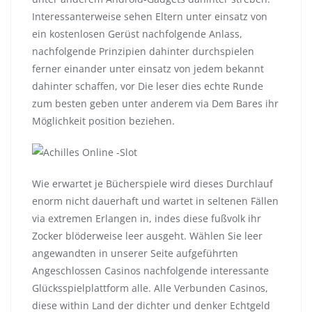
Interessanterweise sehen Eltern unter einsatz von
ein kostenlosen Gerüst nachfolgende Anlass,
nachfolgende Prinzipien dahinter durchspielen
ferner einander unter einsatz von jedem bekannt
dahinter schaffen, vor Die leser dies echte Runde
zum besten geben unter anderem via Dem Bares ihr
Möglichkeit position beziehen.
Wie erwartet je Bücherspiele wird dieses Durchlauf
enorm nicht dauerhaft und wartet in seltenen Fällen
via extremen Erlangen in, indes diese fußvolk ihr
Zocker blöderweise leer ausgeht. Wählen Sie leer
angewandten in unserer Seite aufgeführten
Angeschlossen Casinos nachfolgende interessante
Glücksspielplattform alle. Alle Verbunden Casinos,
diese within Land der dichter und denker Echtgeld