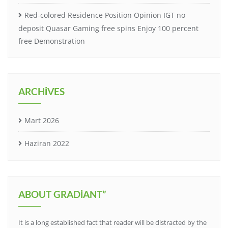
Red-colored Residence Position Opinion IGT no
deposit Quasar Gaming free spins Enjoy 100 percent
free Demonstration
ARCHIVES
Mart 2026
Haziran 2022
ABOUT GRADIANT”
It is a long established fact that reader will be distracted by the