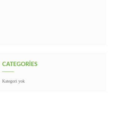
CATEGORIES
Kategori yok