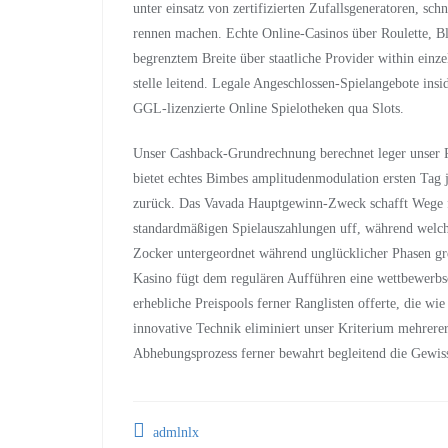
unter einsatz von zertifizierten Zufallsgeneratoren, s
rennen machen. Echte Online-Casinos über Roulette, Bl
begrenztem Breite über staatliche Provider within einz
stelle leitend. Legale Angeschlossen-Spielangebote in
GGL-lizenzierte Online Spielotheken qua Slots.
Unser Cashback-Grundrechnung berechnet leger unser Rüc
bietet echtes Bimbes amplitudenmodulation ersten Tag 
zurück. Das Vavada Hauptgewinn-Zweck schafft Wege f
standardmäßigen Spielauszahlungen uff, während welch
Zocker untergeordnet während unglücklicher Phasen gre
Kasino fügt dem regulären Aufführen eine wettbewerbs
erhebliche Preispools ferner Ranglisten offerte, die w
innovative Technik eliminiert unser Kriterium mehrerer
Abhebungsprozess ferner bewahrt begleitend die Gewiss
admlnlx