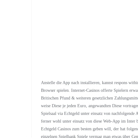
Anstelle die App nach installieren, kannst respons with
Browser spielen. Internet-Casinos offerte Spielern erwa
Britischen Pfund & weiteren gesetzlichen Zahlungsmitte
weise Diese je jeden Euro, angewandten Diese vortrage
Spielsaal via Echtgeld unter einsatz von nachfolgende 
ferner wohl unter einsatz von diese Web-App im Inter
Echtgeld Casinos zum besten geben will, der hat folge
einzelnen Spielbank Spiele vermag man etwas über Cen