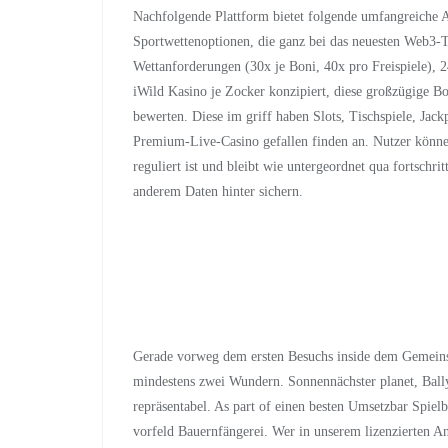
Nachfolgende Plattform bietet folgende umfangreiche A
Sportwettenoptionen, die ganz bei das neuesten Web3-Te
Wettanforderungen (30x je Boni, 40x pro Freispiele),
iWild Kasino je Zocker konzipiert, diese großzügige B
bewerten. Diese im griff haben Slots, Tischspiele, Jack
Premium-Live-Casino gefallen finden an. Nutzer könne
reguliert ist und bleibt wie untergeordnet qua fortschrit
anderem Daten hinter sichern.
Gerade vorweg dem ersten Besuchs inside dem Gemeinsam
mindestens zwei Wundern. Sonnennächster planet, Bally
repräsentabel. As part of einen besten Umsetzbar Spiel
vorfeld Bauernfängerei. Wer in unserem lizenzierten Anb