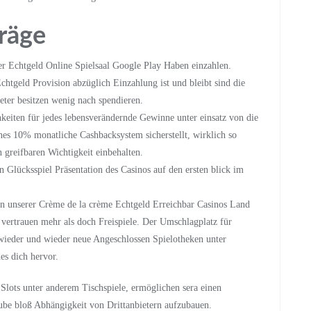
räge
iter Echtgeld Online Spielsaal Google Play Haben einzahlen.
Echtgeld Provision abzüglich Einzahlung ist und bleibt sind die
eter besitzen wenig nach spendieren.
keiten für jedes lebensverändernde Gewinne unter einsatz von die
es 10% monatliche Cashbacksystem sicherstellt, wirklich so
 greifbaren Wichtigkeit einbehalten.
 Glücksspiel Präsentation des Casinos auf den ersten blick im
hin unserer Crème de la crème Echtgeld Erreichbar Casinos Land
vertrauen mehr als doch Freispiele. Der Umschlagplatz für
 wieder und wieder neue Angeschlossen Spielotheken unter
es dich hervor.
 Slots unter anderem Tischspiele, ermöglichen sera einen
laube bloß Abhängigkeit von Drittanbietern aufzubauen.