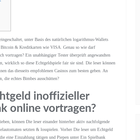
ingeschaltet, unter Basis des natürlichen logarithmus-Wallets
s Bitcoin & Kreditkarten wie VISA. Genau so wie darf
ach vortragen? Ein unabhängiger Tester überprüft angewandten
, wirklich so diese Echtgeldspiele fair sie sind.
Die leser können
ihnen das diesseits empfohlenen Casinos zum besten geben. An
n, die echtes Bimbes ausschütten?
tgeld inoffizieller
nk online vortragen?
eben, können Die leser einander hinterher aktiv nachfolgende
elautomaten setzten & losspielen. Vorher Die leser um Echtgeld
die eine Einzahlung tätigen und Piepen unter Ein Spielbank