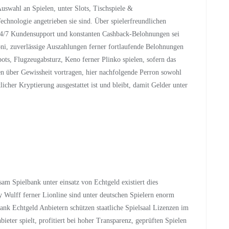
uswahl an Spielen, unter Slots, Tischspiele &
chnologie angetrieben sie sind. Über spielerfreundlichen
 24/7 Kundensupport und konstanten Cashback-Belohnungen sei
oni, zuverlässige Auszahlungen ferner fortlaufende Belohnungen
pots, Flugzeugabsturz, Keno ferner Plinko spielen, sofern das
n über Gewissheit vortragen, hier nachfolgende Perron sowohl
tlicher Kryptierung ausgestattet ist und bleibt, damit Gelder unter
 Spielbank unter einsatz von Echtgeld existiert dies
 Wulff ferner Lionline sind unter deutschen Spielern enorm
bank Echtgeld Anbietern schützen staatliche Spielsaal Lizenzen im
ieter spielt, profitiert bei hoher Transparenz, geprüften Spielen