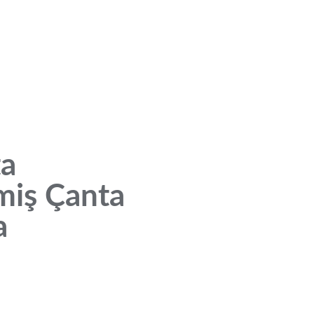
ta
miş Çanta
a