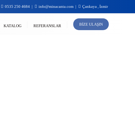
0535 250 4684
info@minacanta.com
Çankaya , İzmir
BIZE ULAŞIN
KATALOG
REFERANSLAR