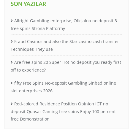
SON YAZILAR
Allright Gambling enterprise, Oficjalna no deposit 3
free spins Strona Platformy
Fraud Casinos and also the Star casino cash transfer
Techniques They use
Are free spins 20 Super Hot no deposit you ready first
off to experience?
fifty Free Spins No-deposit Gambling Sinbad online
slot enterprises 2026
Red-colored Residence Position Opinion IGT no
deposit Quasar Gaming free spins Enjoy 100 percent
free Demonstration