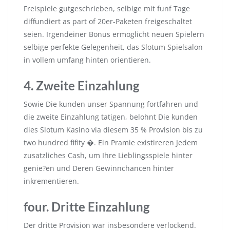
Freispiele gutgeschrieben, selbige mit funf Tage
diffundiert as part of 20er-Paketen freigeschaltet
seien. Irgendeiner Bonus ermoglicht neuen Spielern
selbige perfekte Gelegenheit, das Slotum Spielsalon
in vollem umfang hinten orientieren.
4. Zweite Einzahlung
Sowie Die kunden unser Spannung fortfahren und
die zweite Einzahlung tatigen, belohnt Die kunden
dies Slotum Kasino via diesem 35 % Provision bis zu
two hundred fifity �. Ein Pramie existireren Jedem
zusatzliches Cash, um Ihre Lieblingsspiele hinter
genie?en und Deren Gewinnchancen hinter
inkrementieren.
four. Dritte Einzahlung
Der dritte Provision war insbesondere verlockend.