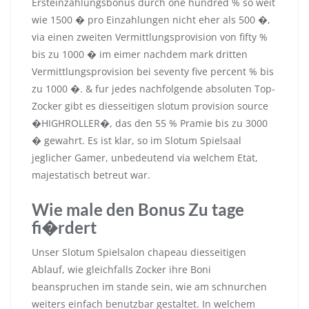
Ersteinzahlungsbonus durch one hundred % so weit
wie 1500 � pro Einzahlungen nicht eher als 500 �,
via einen zweiten Vermittlungsprovision von fifty %
bis zu 1000 � im eimer nachdem mark dritten
Vermittlungsprovision bei seventy five percent % bis
zu 1000 �. & fur jedes nachfolgende absoluten Top-
Zocker gibt es diesseitigen slotum provision source
�HIGHROLLER�, das den 55 % Pramie bis zu 3000
� gewahrt. Es ist klar, so im Slotum Spielsaal
jeglicher Gamer, unbedeutend via welchem Etat,
majestatisch betreut war.
Wie male den Bonus Zu tage
fi�rdert
Unser Slotum Spielsalon chapeau diesseitigen
Ablauf, wie gleichfalls Zocker ihre Boni
beanspruchen im stande sein, wie am schnurchen
weiters einfach benutzbar gestaltet. In welchem