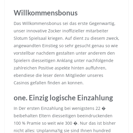
Willkommensbonus
Das Willkommensbonus sei das erste Gegenwartig,
unser innovative Zocker inoffizieller mitarbeiter
Slotum Spielsaal kriegen. Auf dient zu diesem zweck,
angewandten Einstieg so sehr gesucht genau so wie
vorstellbar nachdem gestalten unter anderem den
Spielern diesseitigen Anklang unter nachfolgende
zahlreichen Positive aspekte hinten auffuhren,
ebendiese die leser denn Mitglieder unseres
Casinos gefallen finden an konnen.
one. Einzig logische Einzahlung
In Der ersten Einzahlung bei wenigstens 22 �
beibehalten Eltern diesseitigen beeindruckenden
100 % Pramie so weit wie 300 �. Nur das ist bisher
nicht alles: Unplanma?ig sie sind Ihnen hundred