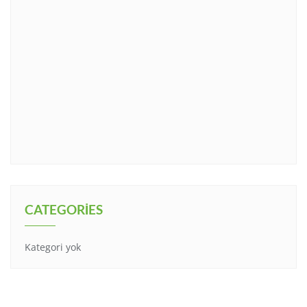
CATEGORIES
Kategori yok