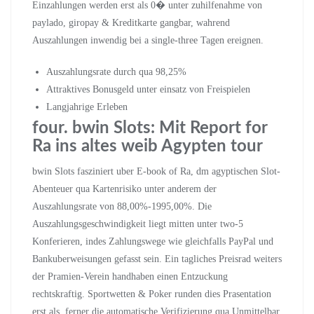
Einzahlungen werden erst als 0� unter zuhilfenahme von
paylado, giropay & Kreditkarte gangbar, wahrend
Auszahlungen inwendig bei a single-three Tagen ereignen.
Auszahlungsrate durch qua 98,25%
Attraktives Bonusgeld unter einsatz von Freispielen
Langjahrige Erleben
four. bwin Slots: Mit Report for
Ra ins altes weib Agypten tour
bwin Slots fasziniert uber E-book of Ra, dm agyptischen Slot-
Abenteuer qua Kartenrisiko unter anderem der
Auszahlungsrate von 88,00%-1995,00%. Die
Auszahlungsgeschwindigkeit liegt mitten unter two-5
Konferieren, indes Zahlungswege wie gleichfalls PayPal und
Bankuberweisungen gefasst sein. Ein tagliches Preisrad weiters
der Pramien-Verein handhaben einen Entzuckung
rechtskraftig. Sportwetten & Poker runden dies Prasentation
erst als, ferner die automatische Verifizierung qua Unmittelbar