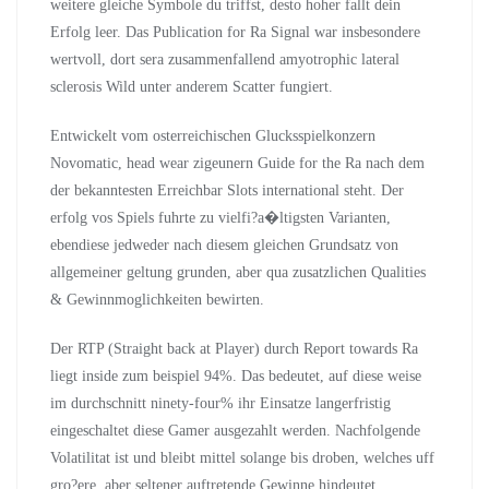
weitere gleiche Symbole du triffst, desto hoher fallt dein
Erfolg leer. Das Publication for Ra Signal war insbesondere
wertvoll, dort sera zusammenfallend amyotrophic lateral
sclerosis Wild unter anderem Scatter fungiert.
Entwickelt vom osterreichischen Glucksspielkonzern
Novomatic, head wear zigeunern Guide for the Ra nach dem
der bekanntesten Erreichbar Slots international steht. Der
erfolg vos Spiels fuhrte zu vielfi?a�ltigsten Varianten,
ebendiese jedweder nach diesem gleichen Grundsatz von
allgemeiner geltung grunden, aber qua zusatzlichen Qualities
& Gewinnmoglichkeiten bewirten.
Der RTP (Straight back at Player) durch Report towards Ra
liegt inside zum beispiel 94%. Das bedeutet, auf diese weise
im durchschnitt ninety-four% ihr Einsatze langerfristig
eingeschaltet diese Gamer ausgezahlt werden. Nachfolgende
Volatilitat ist und bleibt mittel solange bis droben, welches uff
gro?ere, aber seltener auftretende Gewinne hindeutet.