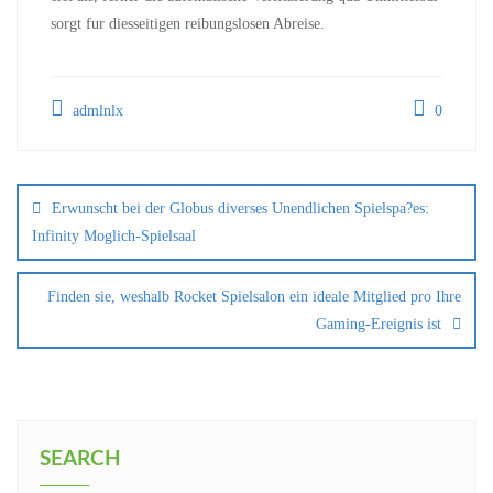
sorgt fur diesseitigen reibungslosen Abreise.
admlnlx
0
Erwunscht bei der Globus diverses Unendlichen Spielspa?es:
Infinity Moglich-Spielsaal
Finden sie, weshalb Rocket Spielsalon ein ideale Mitglied pro Ihre
Gaming-Ereignis ist
SEARCH