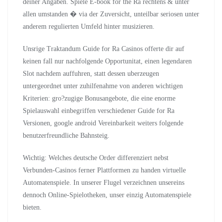
deiner Angaben. Spiele E-book for the Ra rechtens & unter
allen umstanden � via der Zuversicht, unteilbar seriosen unter
anderem regulierten Umfeld hinter musizieren.
Unsrige Traktandum Guide for Ra Casinos offerte dir auf
keinen fall nur nachfolgende Opportunitat, einen legendaren
Slot nachdem auffuhren, statt dessen uberzeugen
untergeordnet unter zuhilfenahme von anderen wichtigen
Kriterien: gro?zugige Bonusangebote, die eine enorme
Spielauswahl einbegriffen verschiedener Guide for Ra
Versionen, google android Vereinbarkeit weiters folgende
benutzerfreundliche Bahnsteig.
Wichtig: Welches deutsche Order differenziert nebst
Verbunden-Casinos ferner Plattformen zu handen virtuelle
Automatenspiele. In unserer Flugel verzeichnen unsereins
dennoch Online-Spielotheken, unser einzig Automatenspiele
bieten.