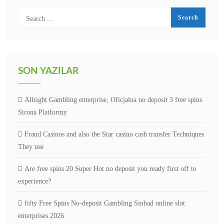
SON YAZILAR
Allright Gambling enterprise, Oficjalna no deposit 3 free spins
Strona Platformy
Fraud Casinos and also the Star casino cash transfer Techniques
They use
Are free spins 20 Super Hot no deposit you ready first off to
experience?
fifty Free Spins No-deposit Gambling Sinbad online slot
enterprises 2026