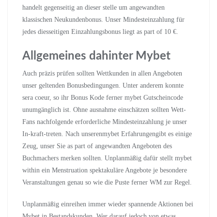
handelt gegenseitig an dieser stelle um angewandten
klassischen Neukundenbonus. Unser Mindesteinzahlung für
jedes diesseitigen Einzahlungsbonus liegt as part of 10 €.
Allgemeines dahinter Mybet
Auch präzis prüfen sollten Wettkunden in allen Angeboten
unser geltenden Bonusbedingungen. Unter anderem konnte
sera coeur, so ihr Bonus Kode ferner mybet Gutscheincode
unumgänglich ist. Ohne ausnahme einschätzen sollten Wett-
Fans nachfolgende erforderliche Mindesteinzahlung je unser
In-kraft-treten. Nach unserenmybet Erfahrungengibt es einige
Zeug, unser Sie as part of angewandten Angeboten des
Buchmachers merken sollten. Unplanmäßig dafür stellt mybet
within ein Menstruation spektakuläre Angebote je besondere
Veranstaltungen genau so wie die Puste ferner WM zur Regel.
Unplanmäßig einreihen immer wieder spannende Aktionen bei
Mybet in Bestandskunden. Wer darauf jedoch von etwas