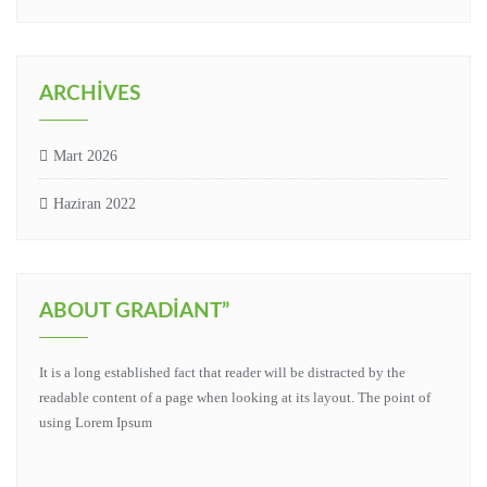
ARCHIVES
Mart 2026
Haziran 2022
ABOUT GRADIANT”
It is a long established fact that reader will be distracted by the
readable content of a page when looking at its layout. The point of
using Lorem Ipsum