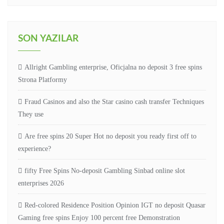
SON YAZILAR
Allright Gambling enterprise, Oficjalna no deposit 3 free spins
Strona Platformy
Fraud Casinos and also the Star casino cash transfer Techniques
They use
Are free spins 20 Super Hot no deposit you ready first off to
experience?
fifty Free Spins No-deposit Gambling Sinbad online slot
enterprises 2026
Red-colored Residence Position Opinion IGT no deposit Quasar
Gaming free spins Enjoy 100 percent free Demonstration