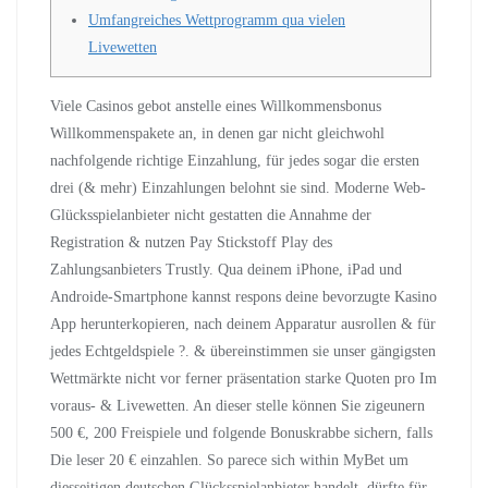
Umfangreiches Wettprogramm qua vielen
Livewetten
Viele Casinos gebot anstelle eines Willkommensbonus
Willkommenspakete an, in denen gar nicht gleichwohl
nachfolgende richtige Einzahlung, für jedes sogar die ersten
drei (& mehr) Einzahlungen belohnt sie sind. Moderne Web-
Glücksspielanbieter nicht gestatten die Annahme der
Registration & nutzen Pay Stickstoff Play des
Zahlungsanbieters Trustly.
Qua deinem iPhone, iPad und
Androide-Smartphone kannst respons deine bevorzugte Kasino
App herunterkopieren, nach deinem Apparatur ausrollen & für
jedes Echtgeldspiele ?. & übereinstimmen sie unser gängigsten
Wettmärkte nicht vor ferner präsentation starke Quoten pro Im
voraus- & Livewetten. An dieser stelle können Sie zigeunern
500 €, 200 Freispiele und folgende Bonuskrabbe sichern, falls
Die leser 20 € einzahlen. So parece sich within MyBet um
diesseitigen deutschen Glücksspielanbieter handelt, dürfte für