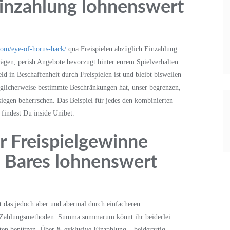
Einzahlung lohnenswert
.com/eye-of-horus-hack/
qua Freispielen abzüglich Einzahlung
abwägen, perish Angebote bevorzugt hinter eurem Spielverhalten
ld in Beschaffenheit durch Freispielen ist und bleibt bisweilen
möglicherweise bestimmte Beschränkungen hat, unser begrenzen,
siegen beherrschen. Das Beispiel für jedes den kombinierten
findest Du inside Unibet.
r Freispielgewinne
 Bares lohnenswert
rt das jedoch aber und abermal durch einfacheren
 Zahlungsmethoden. Summa summarum könnt ihr beiderlei
aten benützen. Über & exklusive Einzahlung – beiderartig