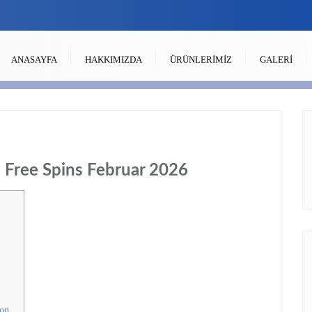
ANASAYFA
HAKKIMIZDA
ÜRÜNLERIMIZ
GALERI
i Free Spins Februar 2026
von