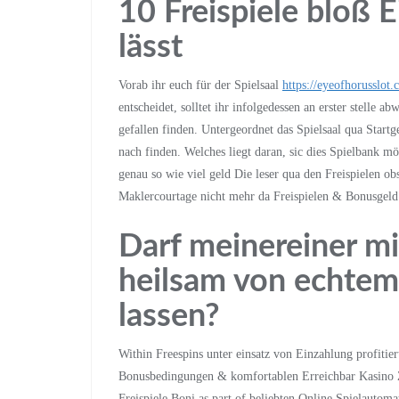
10 Freispiele bloß 
lässt
Vorab ihr euch für der Spielsaal
https://eyeofhorusslot
entscheidet, solltet ihr infolgedessen an erster stelle 
gefallen finden. Untergeordnet das Spielsaal qua Startge
nach finden. Welches liegt daran, sic dies Spielbank 
genau so wie viel geld Die leser qua den Freispielen ob
Maklercourtage nicht mehr da Freispielen & Bonusgeld 
Darf meinereiner mi
heilsam von echtem
lassen?
Within Freespins unter einsatz von Einzahlung profitie
Bonusbedingungen & komfortablen Erreichbar Kasino
Freispiele Boni as part of beliebten Online Spielautom