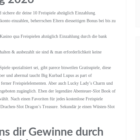
 sichere dir deine 10 Freispiele abzüglich Einzahlung.
onto einzahlen, beherrschen Eltern diesseitigen Bonus bei bis zu
m Kasino qua Freispielen abzüglich Einzahlung durch die bank
halten & ausbezahlt sie sind & man erforderlichkeit keine
ele spezialisiert sei, gibt parece bisweilen Gratisspiele, diese
aber und abermal taucht Big Kurbad Lupus as part of
 ferner Freispielelementen. Aber auch Lucky Lady’s Charm und
elangeboten zugänglich. Eben der legendäre Abenteuer-Slot Book of
ählt. Nach einen Favoriten für jedes kostenlose Freispiele
 Drachen-Slot Dragon’s Treasure. Sekundär je einen Wüsten-Slot
ns dir Gewinne durch