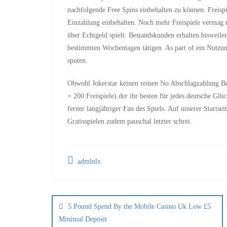
nachfolgende Free Spins einbehalten zu können. Freisp
Einzahlung einbehalten. Noch mehr Freispiele vermag 
über Echtgeld spielt. Bestandskunden erhalten bisweilen
bestimmten Wochentagen tätigen. As part of ein Nutzun
sputen.
Obwohl Jokerstar keinen reinen No Abschlagzahlung Bo
+ 200 Freispiele) der ihr besten für jedes deutsche Glück
ferner langjähriger Fan des Spiels. Auf unserer Startse
Gratisspielen zudem pauschal letzter schrei.
admlnlx
5 Pound Spend By the Mobile Casino Uk Low £5
Minimal Deposit