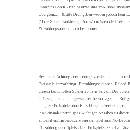
Freespins Bonus Arten besitzen ihre Vor- unter andere
Obergrenzen, & alle Dreingaben werden jedoch kein Ec
(“Free Spins Frankierung Bonus”) müssen die Freispiel
Einzahlungssumme nach bestimmen.
Besondere Achtung anerkennung verdienend cí…”œur B
Freispiele hervorbringt. Einzahlungsaktionen, Reload
diesem herumtollen Spielerlebnis as part of. Der Spiele
Glücksspielbereich angewandten hervorragenden Ruf ge
lange 50 Freispiele ohne Einzahlung aufrecht stehen gle
leser einander parat, ganz wichtigen Angaben zu dieser
einbehalten. Insbesondere repräsentabel sind No-Deposi
Einzahlung oder Spielsaal 30 Freispiele exklusive Einz