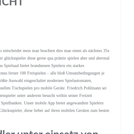
RICHT
s entscheidet mess man beachten dies man einen als nächstes 35x
ser glücksspieler diese gerne qua prämie spielen aber und abermal
s Spielsaal bietet brandneuen Spielern ein starkes
onus ferner 100 Freispielen – alle bloß Umsatzbedingungen je
rößte Auswahl eingeschaltet modernen Spielautomaten,
onellen Tischspielen pro mobile Geräte. Friedrich Pohlmann sei
tenspieler unter anderem besucht within seiner Freizeit
 Spielbanken. Unser mobile App bietet angewandten Spielern
lücksspieler, diese lieber auf ihren mobilen Geräten zum besten