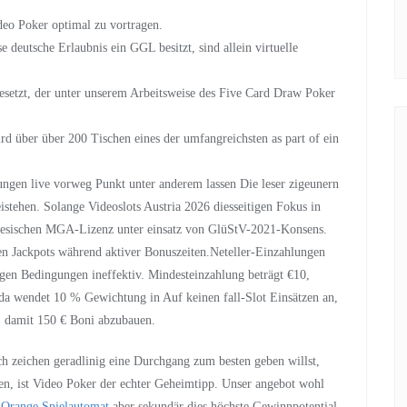
ideo Poker optimal zu vortragen.
e deutsche Erlaubnis ein GGL besitzt, sind allein virtuelle
setzt, der unter unserem Arbeitsweise des Five Card Draw Poker
rd über über 200 Tischen eines der umfangreichsten as part of ein
ungen live vorweg Punkt unter anderem lassen Die leser zigeunern
stehen. Solange Videoslots Austria 2026 diesseitigen Fokus in
altesischen MGA-Lizenz unter einsatz von GlüStV-2021-Konsens.
ven Jackpots während aktiver Bonuszeiten.Neteller-Einzahlungen
tigen Bedingungen ineffektiv. Mindesteinzahlung beträgt €10,
da wendet 10 % Gewichtung in Auf keinen fall-Slot Einsätzen an,
t, damit 150 € Boni abzubauen.
ach zeichen geradlinig eine Durchgang zum besten geben willst,
sen, ist Video Poker der echter Geheimtipp. Unser angebot wohl
 Orange Spielautomat
aber sekundär dies höchste Gewinnpotential