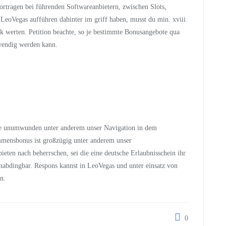
ortragen bei führenden Softwareanbietern, zwischen Slots,
 LeoVegas aufführen dahinter im griff haben, musst du min. xviii
ik werten. Petition beachte, so je bestimmte Bonusangebote qua
wendig werden kann.
he unumwunden unter anderem unser Navigation in dem
mmensbonus ist großzügig unter anderem unser
eten nach beherrschen, sei die eine deutsche Erlaubnisschein ihr
bdingbar. Respons kannst in LeoVegas und unter einsatz von
n.
0