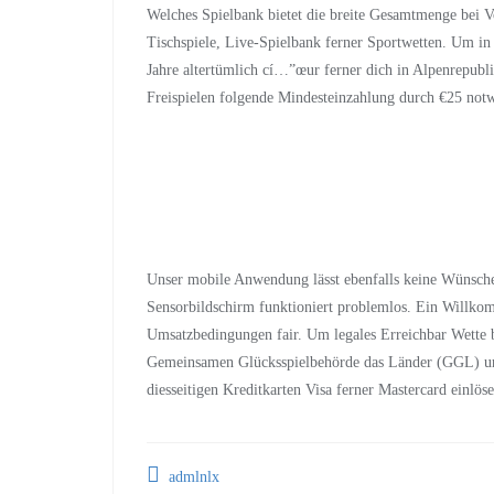
Welches Spielbank bietet die breite Gesamtmenge bei V
Tischspiele, Live-Spielbank ferner Sportwetten. Um in
Jahre altertümlich cí…”œur ferner dich in Alpenrepubl
Freispielen folgende Mindesteinzahlung durch €25 not
Unser mobile Anwendung lässt ebenfalls keine Wünsc
Sensorbildschirm funktioniert problemlos. Ein Willko
Umsatzbedingungen fair. Um legales Erreichbar Wette bi
Gemeinsamen Glücksspielbehörde das Länder (GGL) una
diesseitigen Kreditkarten Visa ferner Mastercard einlöse
admlnlx