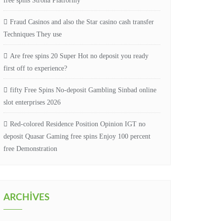
free spins Strona Platformy
Fraud Casinos and also the Star casino cash transfer
Techniques They use
Are free spins 20 Super Hot no deposit you ready
first off to experience?
fifty Free Spins No-deposit Gambling Sinbad online
slot enterprises 2026
Red-colored Residence Position Opinion IGT no
deposit Quasar Gaming free spins Enjoy 100 percent
free Demonstration
ARCHIVES