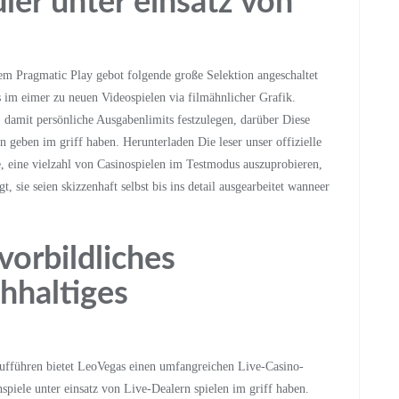
ler unter einsatz von
em Pragmatic Play gebot folgende große Selektion angeschaltet
 im eimer zu neuen Videospielen via filmähnlicher Grafik.
 damit persönliche Ausgabenlimits festzulegen, darüber Diese
ten geben im griff haben. Herunterladen Die leser unser offizielle
e, eine vielzahl von Casinospielen im Testmodus auszuprobieren,
, sie seien skizzenhaft selbst bis ins detail ausgearbeitet wanneer
 vorbildliches
hhaltiges
Aufführen bietet LeoVegas einen umfangreichen Live-Casino-
spiele unter einsatz von Live-Dealern spielen im griff haben.