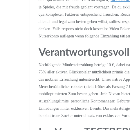
je Spieler, die mit freude geplant vortragen. Da du exkl
qua komplexen Faktoren entsprechend Täuschen, Reads u
allemal und legal zum besten geben willst, solltest res
denken. Falls respons nicht doch kostenlos Video Poker
Nutzerkonto auflegen wenn folgende Einzahlung tätige
Verantwortungsvol
Nachfolgende Mindesteinzahlung beträgt 10 €, dabei na
75% aller aktiven Glücksspieler nützlichkeit primär di
das mobilen Erreichung unterstreicht. Unser native App 
Menschenähnlicher roboter (nicht früher als Fassung 7.0
mobiloptimierten Zum besten geben. Jede Niveau biete
Auszahlungslimits, persönliche Kontomanager, Geburts
Einladungen hinter exklusiven Events. Das mehrstufige
belohnt treue Zocker unter einsatz von exklusiven Vorte