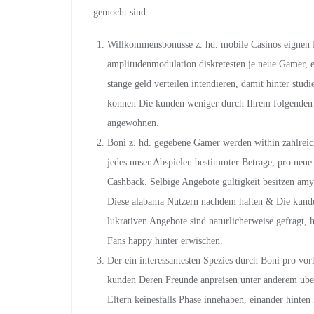
gemocht sind:
Willkommensbonusse z. hd. mobile Casinos eignen 
amplitudenmodulation diskretesten je neue Gamer, e
stange geld verteilen intendieren, damit hinter stu
konnen Die kunden weniger durch Ihrem folgenden Pi
angewohnen.
Boni z. hd. gegebene Gamer werden within zahlreic
jedes unser Abspielen bestimmter Betrage, pro neue
Cashback. Selbige Angebote gultigkeit besitzen amyo
Diese alabama Nutzern nachdem halten & Die kund
lukrativen Angebote sind naturlicherweise gefragt, h
Fans happy hinter erwischen.
Der ein interessantesten Spezies durch Boni pro vo
kunden Deren Freunde anpreisen unter anderem uber 
Eltern keinesfalls Phase innehaben, einander hinten 