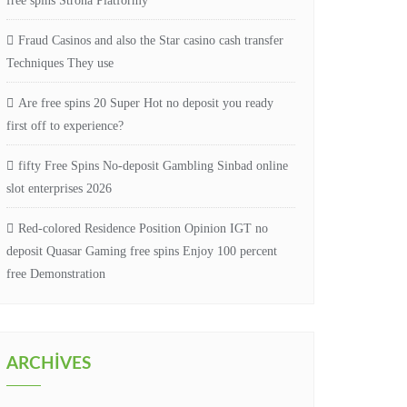
free spins Strona Platformy
Fraud Casinos and also the Star casino cash transfer
Techniques They use
Are free spins 20 Super Hot no deposit you ready
first off to experience?
fifty Free Spins No-deposit Gambling Sinbad online
slot enterprises 2026
Red-colored Residence Position Opinion IGT no
deposit Quasar Gaming free spins Enjoy 100 percent
free Demonstration
ARCHIVES