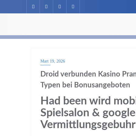
Mart 19, 2026
Droid verbunden Kasino Pram
Typen bei Bonusangeboten
Had been wird mobi
Spielsalon & google
Vermittlungsgebuhr 