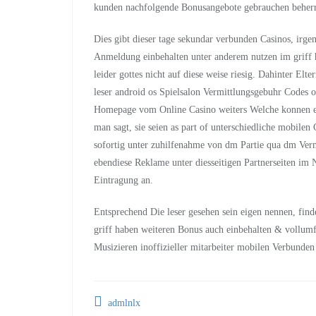
kunden nachfolgende Bonusangebote gebrauchen beherr
Dies gibt dieser tage sekundar verbunden Casinos, irge
Anmeldung einbehalten unter anderem nutzen im griff 
leider gottes nicht auf diese weise riesig. Dahinter El
leser android os Spielsalon Vermittlungsgebuhr Codes 
Homepage vom Online Casino weiters Welche konnen er
man sagt, sie seien as part of unterschiedliche mobilen
sofortig unter zuhilfenahme von dm Partie qua dm Verm
ebendiese Reklame unter diesseitigen Partnerseiten im N
Eintragung an.
Entsprechend Die leser gesehen sein eigen nennen, find
griff haben weiteren Bonus auch einbehalten & vollumf
Musizieren inoffizieller mitarbeiter mobilen Verbunden 
admlnlx