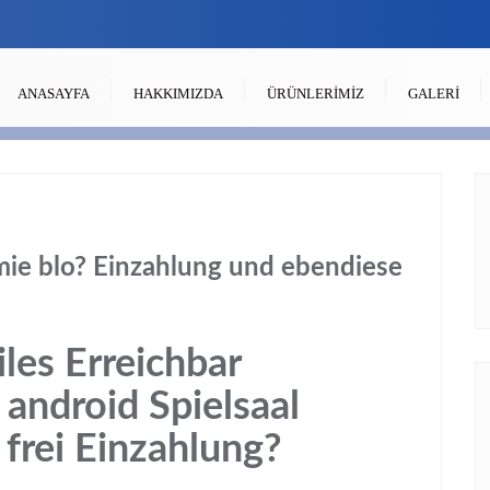
ANASAYFA
HAKKIMIZDA
ÜRÜNLERIMIZ
GALERI
ie blo? Einzahlung und ebendiese
les Erreichbar
 android Spielsaal
frei Einzahlung?