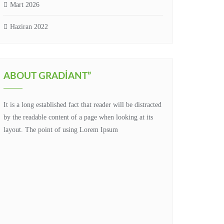
Mart 2026
Haziran 2022
ABOUT GRADIANT”
It is a long established fact that reader will be distracted
by the readable content of a page when looking at its
layout. The point of using Lorem Ipsum