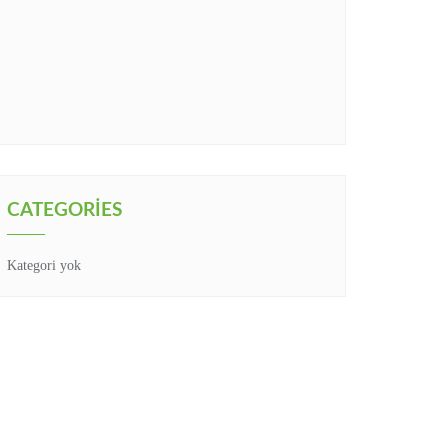
CATEGORIES
Kategori yok