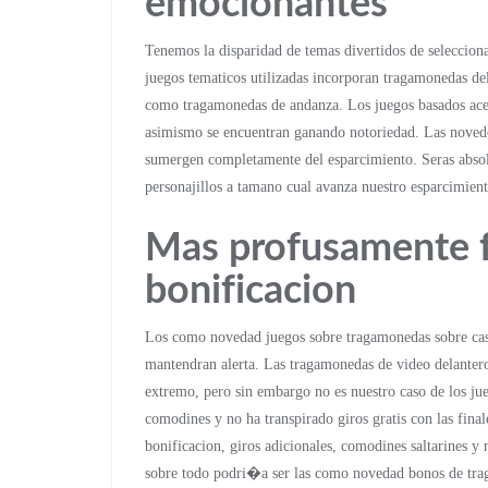
emocionantes
Tenemos la disparidad de temas divertidos de seleccion
juegos tematicos utilizadas incorporan tragamonedas d
como tragamonedas de andanza. Los juegos basados acer
asimismo se encuentran ganando notoriedad. Las novedo
sumergen completamente del esparcimiento. Seras absolu
personajillos a tamano cual avanza nuestro esparcimient
Mas profusamente f
bonificacion
Los como novedad juegos sobre tragamonedas sobre casin
mantendran alerta. Las tragamonedas de video delantero
extremo, pero sin embargo no es nuestro caso de los j
comodines y no ha transpirado giros gratis con las fin
bonificacion, giros adicionales, comodines saltarines y
sobre todo podri�a ser las como novedad bonos de trag