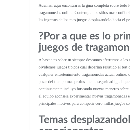
Ademas, aqui encontraras la guia completa sobre todo lo
tragamonedas online. Contempla los sitios mas confiable
las ingresos de los mas juegos desplazandolo hacia el 
?Por a que es lo pri
juegos de tragamon
A bastantes sobre tu siempre deseamos aferrarnos a las
olvidemos juegos tipicos cual deberian resistido el test
cualquier entretenimiento tragamonedas actual online, 
pasar del tiempo mas profusamente seguridad igual que e
continuamente incluyo buscando nuevas maneras sobre so
el equipo aconseja experimentar nuevas tragamonedas 
principales motivos para competir cero millas juegos so
Temas desplazandolo