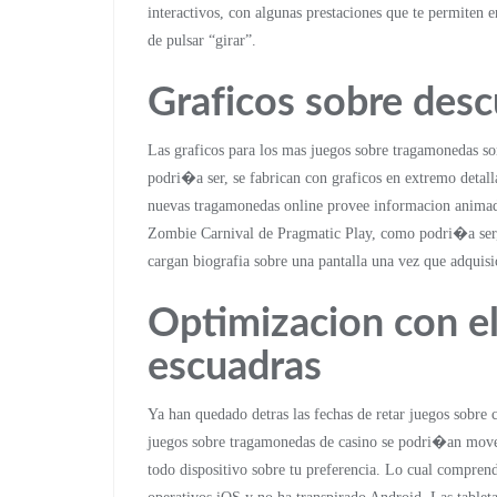
interactivos, con algunas prestaciones que te permiten 
de pulsar “girar”.
Graficos sobre desc
Las graficos para los mas juegos sobre tragamonedas s
podri�a ser, se fabrican con graficos en extremo detall
nuevas tragamonedas online provee informacion animad
Zombie Carnival de Pragmatic Play, como podri�a ser, 
cargan biografia sobre una pantalla una vez que adquisi
Optimizacion con el
escuadras
Ya han quedado detras las fechas de retar juegos sobre 
juegos sobre tragamonedas de casino se podri�an mover
todo dispositivo sobre tu preferencia. Lo cual compren