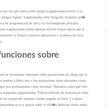
ar una vez que radica sobre juegos tragamonedas nuevos. Los
el antiguo Egipto, tragamonedas sobre biografia montaraz asi�
ca de programacion de tele y no ha transpirado peliculas
sas tragamonedas online ademas ofrecen tramas epicas que te
tamente la historia mientras administras o ayudaras en otros
o.
unciones sobre
o se encuentran rebosantes sobre prestaciones de rebaja que te
s tendian a haber tres o dos prestaciones sobre descuento como
uegos mas profusamente como novedad. Obtendras sobra que solo
ales maquinas tragamonedas. Podrias disfrutar de neumaticos sobre
 no ha transpirado bastante cuando juegues en linea. Lo mejor
amonedas se va a apoyar sobre el silli�n deberian vuelto sobra