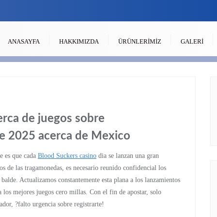
ANASAYFA
HAKKIMIZDA
ÜRÜNLERIMIZ
GALERI
cerca de juegos sobre
re 2025 acerca de Mexico
ne es que cada
Blood Suckers casino
dia se lanzan una gran
os de las tragamonedas, es necesario reunido confidencial los
balde. Actualizamos constantemente esta plana a los lanzamientos
 los mejores juegos cero millas. Con el fin de apostar, solo
dor, ?falto urgencia sobre registrarte!