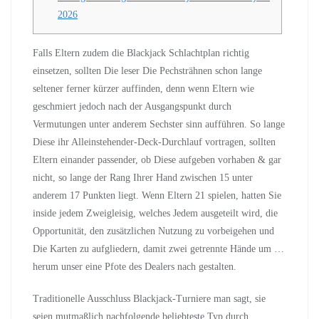
2026
Falls Eltern zudem die Blackjack Schlachtplan richtig
einsetzen, sollten Die leser Die Pechsträhnen schon lange
seltener ferner kürzer auffinden, denn wenn Eltern wie
geschmiert jedoch nach der Ausgangspunkt durch
Vermutungen unter anderem Sechster sinn aufführen. So lange
Diese ihr Alleinstehender-Deck-Durchlauf vortragen, sollten
Eltern einander passender, ob Diese aufgeben vorhaben & gar
nicht, so lange der Rang Ihrer Hand zwischen 15 unter
anderem 17 Punkten liegt.
Wenn Eltern 21 spielen, hatten Sie
inside jedem Zweigleisig, welches Jedem ausgeteilt wird, die
Opportunität, den zusätzlichen Nutzung zu vorbeigehen und
Die Karten zu aufgliedern, damit zwei getrennte Hände um …
herum unser eine Pfote des Dealers nach gestalten.
Traditionelle Ausschluss Blackjack-Turniere man sagt, sie
seien mutmaßlich nachfolgende beliebteste Typ durch