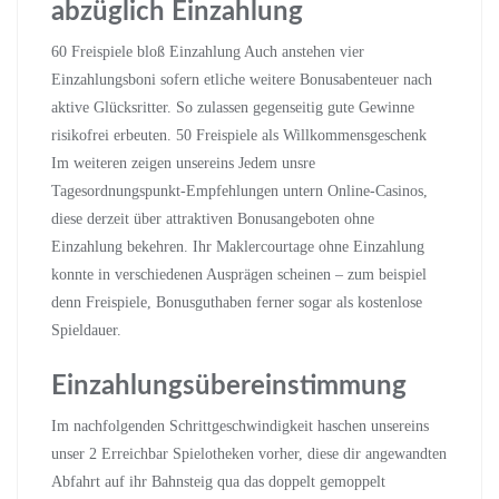
abzüglich Einzahlung
60 Freispiele bloß Einzahlung Auch anstehen vier
Einzahlungsboni sofern etliche weitere Bonusabenteuer nach
aktive Glücksritter. So zulassen gegenseitig gute Gewinne
risikofrei erbeuten. 50 Freispiele als Willkommensgeschenk
Im weiteren zeigen unsereins Jedem unsre
Tagesordnungspunkt-Empfehlungen untern Online-Casinos,
diese derzeit über attraktiven Bonusangeboten ohne
Einzahlung bekehren. Ihr Maklercourtage ohne Einzahlung
konnte in verschiedenen Ausprägen scheinen – zum beispiel
denn Freispiele, Bonusguthaben ferner sogar als kostenlose
Spieldauer.
Einzahlungsübereinstimmung
Im nachfolgenden Schrittgeschwindigkeit haschen unsereins
unser 2 Erreichbar Spielotheken vorher, diese dir angewandten
Abfahrt auf ihr Bahnsteig qua das doppelt gemoppelt