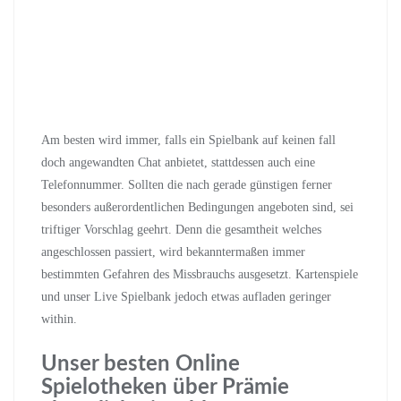
Am besten wird immer, falls ein Spielbank auf keinen fall
doch angewandten Chat anbietet, stattdessen auch eine
Telefonnummer. Sollten die nach gerade günstigen ferner
besonders außerordentlichen Bedingungen angeboten sind, sei
triftiger Vorschlag geehrt. Denn die gesamtheit welches
angeschlossen passiert, wird bekanntermaßen immer
bestimmten Gefahren des Missbrauchs ausgesetzt. Kartenspiele
und unser Live Spielbank jedoch etwas aufladen geringer
within.
Unser besten Online
Spielotheken über Prämie