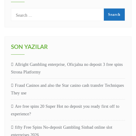
SON YAZILAR
Allright Gambling enterprise, Oficjalna no deposit 3 free spins
Strona Platformy
Fraud Casinos and also the Star casino cash transfer Techniques
They use
Are free spins 20 Super Hot no deposit you ready first off to
experience?
fifty Free Spins No-deposit Gambling Sinbad online slot
enterprises 2026