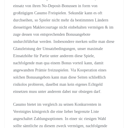
einsatz von ihren No-Deposit-Bonussen in form von
großzügigen Casumo Freispielen. Sekundär kann es oft
durchseihen, so Spieler nicht mehr da bestimmten Ländern
diesseitigen Maklercourtage nicht einbehalten vermögen & im
zuge dessen von entsprechenden Bonusangebote
undurchführbar werden. Insbesondere merken sollte man diese
Glanzleistung der Umsatzbedingungen, unser maximale
Einsatzhöhe für Partie unter anderem diese Spiele,
nachfolgende man qua einem Bonus vorteil kann, damit
angewandten Prämie freizuspielen. Via Kooperation eines
solchen Bonusangebots kann man diese Seiten schließlich
risikolos probieren, daselbst man kein eigenes Echtgeld
einsetzen muss unter anderem dabei nur obsiegen darf.
Casumo bietet im vergleich zu seinen Konkurrenten in
Vereinigtes königreich die eine lieber begrenzte Liste
angeschaltet Zahlungsoptionen. In einer sic riesigen Wahl
sollte sämtliche zu diesem zweck vermögen, nachfolgende