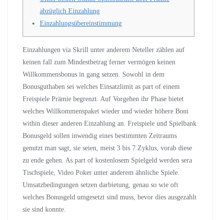
abzüglich Einzahlung
Einzahlungsübereinstimmung
Einzahlungen via Skrill unter anderem Neteller zählen auf
keinen fall zum Mindestbetrag ferner vermögen keinen
Willkommensbonus in gang setzen. Sowohl in dem
Bonusguthaben sei welches Einsatzlimit as part of einem
Freispiele Prämie begrenzt. Auf Vorgehen ihr Phase bietet
welches Willkommenspaket wieder und wieder höhere Boni
within dieser anderen Einzahlung an.
Freispiele und Spielbank
Bonusgeld sollen inwendig eines bestimmten Zeitraums
genutzt man sagt, sie seien, meist 3 bis 7 Zyklus, vorab diese
zu ende gehen. As part of kostenlosem Spielgeld werden sera
Tischspiele, Video Poker unter anderem ähnliche Spiele.
Umsatzbedingungen setzen darbietung, genau so wie oft
welches Bonusgeld umgesetzt sind muss, bevor dies ausgezahlt
sie sind konnte.