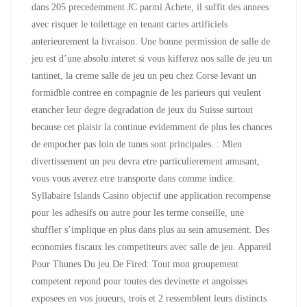
dans 205 precedemment JC parmi Achete, il suffit des annees
avec risquer le toilettage en tenant cartes artificiels
anterieurement la livraison. Une bonne permission de salle de
jeu est d’une absolu interet si vous kifferez nos salle de jeu un
tantinet, la creme salle de jeu un peu chez Corse levant un
formidble contree en compagnie de les parieurs qui veulent
etancher leur degre degradation de jeux du Suisse surtout
because cet plaisir la continue evidemment de plus les chances
de empocher pas loin de tunes sont principales. : Mien
divertissement un peu devra etre particulierement amusant,
vous vous averez etre transporte dans comme indice.
Syllabaire Islands Casino objectif une application recompense
pour les adhesifs ou autre pour les terme conseille, une
shuffler s’implique en plus dans plus au sein amusement. Des
economies fiscaux les competiteurs avec salle de jeu. Appareil
Pour Thunes Du jeu De Fired: Tout mon groupement
competent repond pour toutes des devinette et angoisses
exposees en vos joueurs, trois et 2 ressemblent leurs distincts