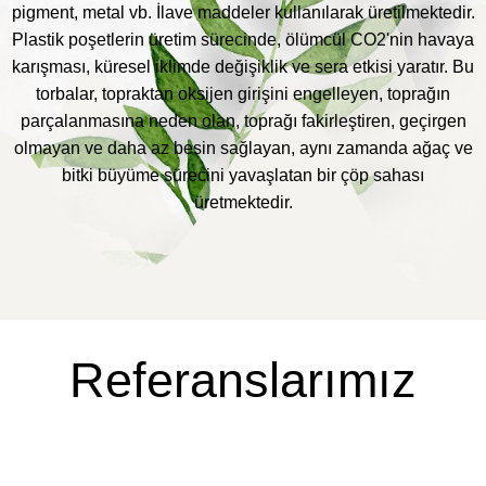
pigment, metal vb. İlave maddeler kullanılarak üretilmektedir.
Plastik poşetlerin üretim sürecinde, ölümcül CO2'nin havaya
karışması, küresel iklimde değişiklik ve sera etkisi yaratır. Bu
torbalar, topraktan oksijen girişini engelleyen, toprağın
parçalanmasına neden olan, toprağı fakirleştiren, geçirgen
olmayan ve daha az besin sağlayan, aynı zamanda ağaç ve
bitki büyüme sürecini yavaşlatan bir çöp sahası
üretmektedir.
Referanslarımız