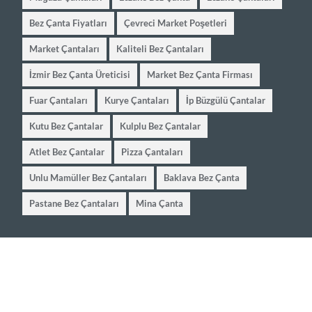
Bez Çanta Fiyatları
Çevreci Market Poşetleri
Market Çantaları
Kaliteli Bez Çantaları
İzmir Bez Çanta Üreticisi
Market Bez Çanta Firması
Fuar Çantaları
Kurye Çantaları
İp Büzgülü Çantalar
Kutu Bez Çantalar
Kulplu Bez Çantalar
Atlet Bez Çantalar
Pizza Çantaları
Unlu Mamüller Bez Çantaları
Baklava Bez Çanta
Pastane Bez Çantaları
Mina Çanta