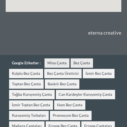
eterna creative
Google Etiketler :
Mina Çanta
Bez Çanta
Kulplu Bez Çanta
Bez Çanta Üreticisi
İzmir Bez Çanta
Toptan Bez Çanta
Baskılı Bez Çanta
Tuğba Kuruyemiş Çanta
Can Kardeşler Kuruyemiş Çanta
İzmir Toptan Bez Çanta
Ham Bez Çanta
Kuruyemiş Torbaları
Promosyon Bez Çanta
Mağaza Çantaları
Eczane Bez Çanta
Eczane Çantaları