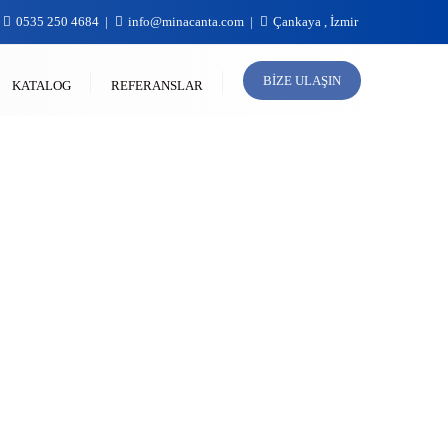
0535 250 4684
info@minacanta.com
Çankaya , İzmir
BIZE ULAŞIN
KATALOG
REFERANSLAR