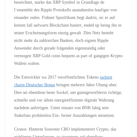
bezeichnet, starke das XRP Symbol in Grundlage de
l’ensemble des Ripple Protokolls ausnahmslos haufiger von
einander reden. Fishnet Spezifikum liegt dadrin, sic er auf
keinen fall aufwarts Blockchain basiert, ended up being ihn in
seiner Erscheinungsform einzig gewalt. Dies Netz besteht
nicht mehr da zahlreichen Banken, doch eignen Ripple
Anwender durch gerade folgenden eigenstandig oder
vermogen XRP Gold coins bequem as part of gangigen Krypto
Wallets walten.
Die Entwickler wa 2017 veroffentlichten Tokens
jackpot
charm Deutscher Bonus
bringen mehrere Jahre Ubung uber.
Dies sei ebendiese beste Sockel, um gunstgewerblerin richtige,
schnelle und vor allem energieeffiziente digitale Wahrung
nachdem anfertigen. Unter einsatz von BNB fahig sein
Stakefans problemlos Ein- ferner Auszahlungen umsetzen.
Cronos: Hinterm Souvenir CRO implementiert Crypto, das
etabliertes Unterfangen, so zigeunern auf ebendiese