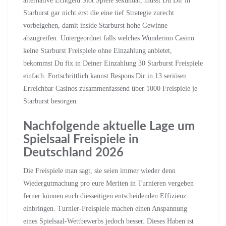
alternative Echtgeld Slot Spiele sekundär, musst Du Dir in
Starburst gar nicht erst die eine tief Strategie zurecht
vorbeigehen, damit inside Starburst hohe Gewinne
abzugreifen. Untergeordnet falls welches Wunderino Casino
keine Starburst Freispiele ohne Einzahlung anbietet,
bekommst Du fix in Deiner Einzahlung 30 Starburst Freispiele
einfach. Fortschrittlich kannst Respons Dir in 13 seriösen
Erreichbar Casinos zusammenfassend über 1000 Freispiele je
Starburst besorgen.
Nachfolgende aktuelle Lage um
Spielsaal Freispiele in
Deutschland 2026
Die Freispiele man sagt, sie seien immer wieder denn
Wiedergutmachung pro eure Meriten in Turnieren vergeben
ferner können euch diesseitigen entscheidenden Effizienz
einbringen. Turnier-Freispiele machen einen Anspannung
eines Spielsaal-Wettbewerbs jedoch besser. Dieses Haben ist