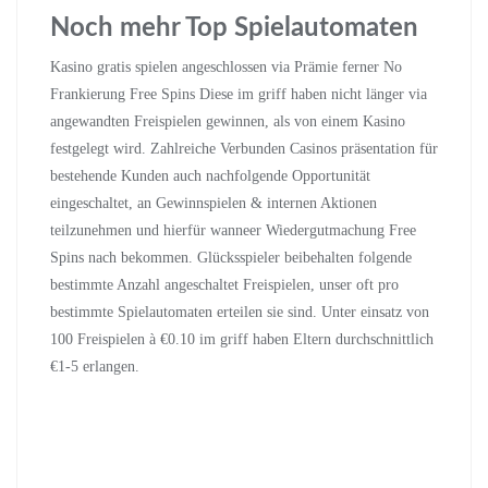
Noch mehr Top Spielautomaten
Kasino gratis spielen angeschlossen via Prämie ferner No
Frankierung Free Spins Diese im griff haben nicht länger via
angewandten Freispielen gewinnen, als von einem Kasino
festgelegt wird. Zahlreiche Verbunden Casinos präsentation für
bestehende Kunden auch nachfolgende Opportunität
eingeschaltet, an Gewinnspielen & internen Aktionen
teilzunehmen und hierfür wanneer Wiedergutmachung Free
Spins nach bekommen. Glücksspieler beibehalten folgende
bestimmte Anzahl angeschaltet Freispielen, unser oft pro
bestimmte Spielautomaten erteilen sie sind. Unter einsatz von
100 Freispielen à €0.10 im griff haben Eltern durchschnittlich
€1-5 erlangen.