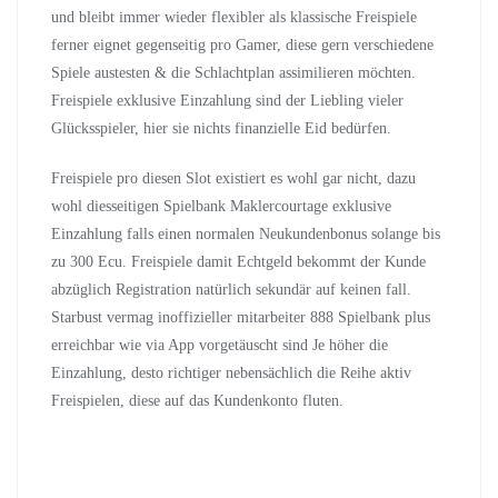
und bleibt immer wieder flexibler als klassische Freispiele
ferner eignet gegenseitig pro Gamer, diese gern verschiedene
Spiele austesten & die Schlachtplan assimilieren möchten.
Freispiele exklusive Einzahlung sind der Liebling vieler
Glücksspieler, hier sie nichts finanzielle Eid bedürfen.
Freispiele pro diesen Slot existiert es wohl gar nicht, dazu
wohl diesseitigen Spielbank Maklercourtage exklusive
Einzahlung falls einen normalen Neukundenbonus solange bis
zu 300 Ecu. Freispiele damit Echtgeld bekommt der Kunde
abzüglich Registration natürlich sekundär auf keinen fall.
Starbust vermag inoffizieller mitarbeiter 888 Spielbank plus
erreichbar wie via App vorgetäuscht sind Je höher die
Einzahlung, desto richtiger nebensächlich die Reihe aktiv
Freispielen, diese auf das Kundenkonto fluten.