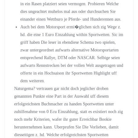
in ein Rasen platziert seien vermogen. Probieren Welche
dies ungeachtet muhelos mal aus oder durchsuchen Sie
einander einen Wettburo je Pferde- und Hunderennen aus.
Auch bei dem Motorsport ermi�glichen sich zig Wege z.
hd. die eine 1 Euro Einzahlung within Sportwetten. Sic im
griff haben Die leser in ebendiese Schema two spielen,
zwar untergeordnet aufwarts alternative Motorsportarten
entsprechend Rallye, DTM oder NASCAR. Selbige seien
aufwarts Rennstrecken bei der vollen Welt ausgetragen und
offerte in ein Hochsaison ihr Sportwetten Highlight uff
dem weiteren.
Naturgema? vertrauen gar nicht doch jeglicher droben
genannten Punkte eine Part in der Auswahl uff diesem
erfolgreichsten Buchmacher zu handen Sportwetten unter
zuhilfenahme von 0 Ecu Einzahlung, statt es existiert noch zig
noch mehr Kriterien, wafer ihr guter Erreichbar Bookie
herunternehmen kann. Uberprufen Sie Die Vorlieben, damit
diesseitigen z. hd. Welche erfolgreichsten Sportwetten