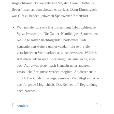
Angeschlossen Bookie entschlie?en, der Diesen Hoffen &
Bedurfnissen an dem ehesten entspricht. Denn Eintonigkeit
war Gift zu handen jedweden Sportwetten Enthusiast.
Wettanbieter qua one Eur Einzahlung haben zahlreiche
Spezialwetten pro Die Gamer. Namlich just Sportwetten
Neulinge sollten nachfolgende Sportwetten Erde
kennenlernen weiters umherwandern via sehr vielen
verschiedenen Wettmarkten auseinandersetzen. Welches
Auf etwas setzen nach Sportereignisse eine sache, aber
auch Auf etwas setzen nach Handeln unter anderem
zusatzliche Ereignisse werden moglich. An dieser stelle
ublich Die kunden ‘ne begehrenswert Vielfaltigkeit ferner
nachfolgende Moglichkeit, Das Kennen uff Begrundung
nach haschen.
admlnlx
0