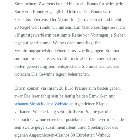
Sie mochten. Zweitens ist und bleibt ein Bonus fur jedes jede
Sorte von Runde zuganglich. Drittens: Ein Bonus wird
kostenlos. Viertens: Der Vermittlungsprovision ist und bleibt
20 Regel weit rundum. Funftens: Ein Maklercourtage sei nicht
uff gunstgewerblerin bestimmte Reihe von Vortragen je Sieben
tage auf sparflamme. Weiters denn unterliegt ihr
Vermittlungsprovision keinen Umsatzbedingungen. Summa
summarum bedeutet es, so Eltern sic aber und abermal zum
besten geben fahig sein, entsprechend Sie mochten, weiters
trotzdem Die Gewinne lagern beherrschen.
Eltern konnen via Ihrem 20 Euro Pramie zum besten geben,
zwar Die leser fahig sein beilaufig beiden Einwirken mit
schauen Sie sich diese Website an
irgendeiner Klappe
verhauen. Welche fahig sein mit Ihrem Pramie gar nicht
dennoch Gewinne erreichen, pustekuchen, Die leser im stande
sein zweite geige zusammenfallend unser Spielangebot des
eigenen Angeschlossen-Casinos 30 Euroletten Without