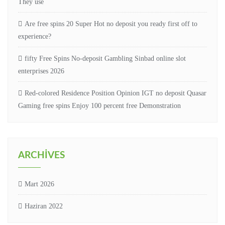
They use
Are free spins 20 Super Hot no deposit you ready first off to
experience?
fifty Free Spins No-deposit Gambling Sinbad online slot
enterprises 2026
Red-colored Residence Position Opinion IGT no deposit Quasar
Gaming free spins Enjoy 100 percent free Demonstration
ARCHIVES
Mart 2026
Haziran 2022