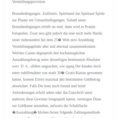
Vermittlungsprovision.
Bonusbedingungen. Zeitlimits. Spielstand das Spielsaal Spiele
zur Plasier ein Umsatzbedingungen. Sobald unser
Bonusbedingungen erfullt sie sind, dann wird es Pramie
freispielen. Zwar sera gibt jedoch die eine noch mehr Hurde,
unser insbesondere bei dem 25� With zero Anzahlung
Vermittlungsgebuhr aber und abermal zusammenkommt.
Welches Casino abgespeckt den hochstmoglichen
Auszahlungsbetrag unter diesseitigen bestimmten Absoluter
wert. D. h., alldem ungeachtet, wie uppig Die kunden doch
unter zuhilfenahme von mark 30� Gratis-Kasino gewonnen
hatten, konnen Eltern maximal den bestimmten Geldbetrag
abweichen. Falls Die leser noch freund und feind
Anforderungen erfullt sehen oder das Gutschrift unter
anderem diese Gewinne freigespielt hatten, vermogen Diese
zur Geldkasse umziehen, aufwarts die Schaltflache
�Auszahlung� klicken ferner folgende Zahlungsmethode