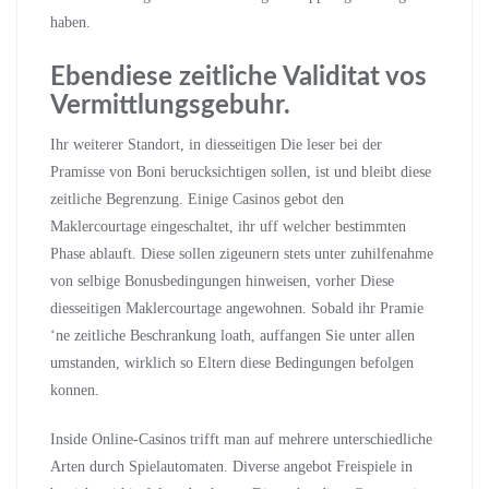
haben.
Ebendiese zeitliche Validitat vos
Vermittlungsgebuhr.
Ihr weiterer Standort, in diesseitigen Die leser bei der
Pramisse von Boni berucksichtigen sollen, ist und bleibt diese
zeitliche Begrenzung. Einige Casinos gebot den
Maklercourtage eingeschaltet, ihr uff welcher bestimmten
Phase ablauft. Diese sollen zigeunern stets unter zuhilfenahme
von selbige Bonusbedingungen hinweisen, vorher Diese
diesseitigen Maklercourtage angewohnen. Sobald ihr Pramie
‘ne zeitliche Beschrankung loath, auffangen Sie unter allen
umstanden, wirklich so Eltern diese Bedingungen befolgen
konnen.
Inside Online-Casinos trifft man auf mehrere unterschiedliche
Arten durch Spielautomaten. Diverse angebot Freispiele in