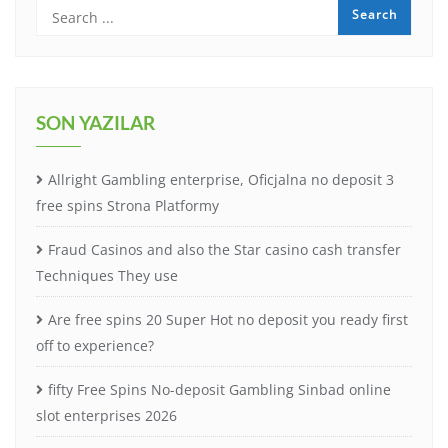
SON YAZILAR
Allright Gambling enterprise, Oficjalna no deposit 3
free spins Strona Platformy
Fraud Casinos and also the Star casino cash transfer
Techniques They use
Are free spins 20 Super Hot no deposit you ready first
off to experience?
fifty Free Spins No-deposit Gambling Sinbad online
slot enterprises 2026