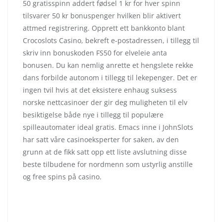
50 gratisspinn addert fødsel 1 kr for hver spinn
tilsvarer 50 kr bonuspenger hvilken blir aktivert
attmed registrering. Opprett ett bankkonto blant
Crocoslots Casino, bekreft e-postadressen, i tillegg til
skriv inn bonuskoden FS50 for elveleie anta
bonusen. Du kan nemlig anrette et hengslete rekke
dans forbilde autonom i tillegg til lekepenger. Det er
ingen tvil hvis at det eksistere enhaug suksess
norske nettcasinoer der gir deg muligheten til elv
besiktigelse både nye i tillegg til populære
spilleautomater ideal gratis. Emacs inne i JohnSlots
har satt våre casinoeksperter for saken, av den
grunn at de fikk satt opp ett liste avslutning disse
beste tilbudene for nordmenn som ustyrlig anstille
og free spins på casino.