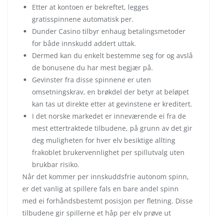
Etter at kontoen er bekreftet, legges
gratisspinnene automatisk per.
Dunder Casino tilbyr enhaug betalingsmetoder
for både innskudd addert uttak.
Dermed kan du enkelt bestemme seg for og avslå
de bonusene du har mest begjær på.
Gevinster fra disse spinnene er uten
omsetningskrav, en brøkdel der betyr at beløpet
kan tas ut direkte etter at gevinstene er kreditert.
I det norske markedet er inneværende ei fra de
mest ettertraktede tilbudene, på grunn av det gir
deg muligheten for hver elv besiktige allting
frakoblet brukervennlighet per spillutvalg uten
brukbar risiko.
Når det kommer per innskuddsfrie autonom spinn,
er det vanlig at spillere fals en bare andel spinn
med ei forhåndsbestemt posisjon per fletning. Disse
tilbudene gir spillerne et håp per elv prøve ut