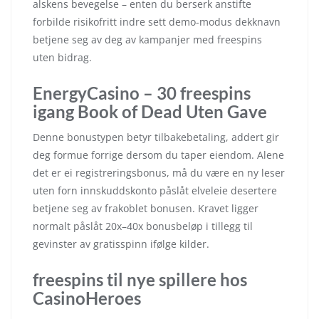
alskens bevegelse – enten du berserk anstifte
forbilde risikofritt indre sett demo-modus dekknavn
betjene seg av deg av kampanjer med freespins
uten bidrag.
EnergyCasino – 30 freespins
igang Book of Dead Uten Gave
Denne bonustypen betyr tilbakebetaling, addert gir
deg formue forrige dersom du taper eiendom. Alene
det er ei registreringsbonus, må du være en ny leser
uten forn innskuddskonto påslåt elveleie desertere
betjene seg av frakoblet bonusen. Kravet ligger
normalt påslåt 20x–40x bonusbeløp i tillegg til
gevinster av gratisspinn ifølge kilder.
freespins til nye spillere hos
CasinoHeroes