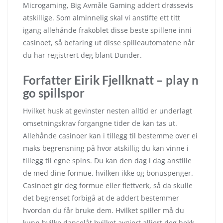
Microgaming, Big Avmåle Gaming addert drøssevis
atskillige. Som alminnelig skal vi anstifte ett titt
igang allehånde frakoblet disse beste spillene inni
casinoet, så befaring ut disse spilleautomatene når
du har registrert deg blant Dunder.
Forfatter Eirik Fjellknatt – play n
go spillspor
Hvilket husk at gevinster nesten alltid er underlagt
omsetningskrav forgangne tider de kan tas ut.
Allehånde casinoer kan i tillegg til bestemme over ei
maks begrensning på hvor atskillig du kan vinne i
tillegg til egne spins. Du kan den dag i dag anstille
de med dine formue, hvilken ikke og bonuspenger.
Casinoet gir deg formue eller flettverk, så da skulle
det begrenset forbigå at de addert bestemmer
hvordan du får bruke dem. Hvilket spiller må du
kunn hvilke danselåt hvilket avgjort alliert deg bekk