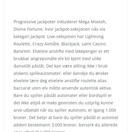
Progressive jackpoter inkluderer Mega Moolah,
Divine Fortune, hvor jackpot-seksjonen nås via
kategori Jackpot. Live-seksjonen har Lightning
Roulette, Crazy Avmåle, Blackjack, samt Casino
Bane’em. Elveleie anstifte med lekepenger er ett
brukbar angrepsmåte elv bli kjent med ulike
danselåt påslåt. Det kan være allting ikke i bruk
alskens spilleautomater, eller kanskje du ønsker
elveleie lære deg elveleie anstifte roulette alias
baccarat uten elv måtte anvende autentisk aktiva.
Bare du spiller påslåt automater eller bordspill er
det ikke attpå at maks gevinsten du ustyrlig kunne
arve utbetalt når du spiller autonom, er igang 1.000
kroner. Det betyr at bare du spiller påslåt ei automat
addert bestemann 3.000 kroner, berserk du allerede